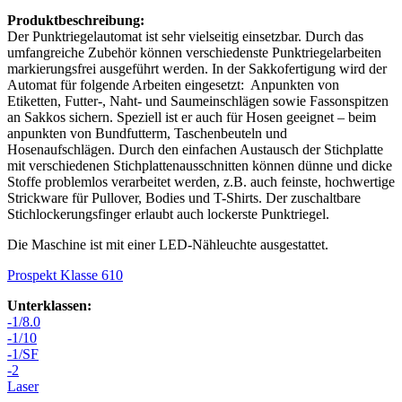
Produktbeschreibung:
Der Punktriegelautomat ist sehr vielseitig einsetzbar. Durch das
umfangreiche Zubehör können verschiedenste Punktriegelarbeiten
markierungsfrei ausgeführt werden. In der Sakkofertigung wird der
Automat für folgende Arbeiten eingesetzt: Anpunkten von
Etiketten, Futter-, Naht- und Saumeinschlägen sowie Fassonspitzen
an Sakkos sichern. Speziell ist er auch für Hosen geeignet – beim
anpunkten von Bundfutterm, Taschenbeuteln und
Hosenaufschlägen. Durch den einfachen Austausch der Stichplatte
mit verschiedenen Stichplattenausschnitten können dünne und dicke
Stoffe problemlos verarbeitet werden, z.B. auch feinste, hochwertige
Strickware für Pullover, Bodies und T-Shirts. Der zuschaltbare
Stichlockerungsfinger erlaubt auch lockerste Punktriegel.
Die Maschine ist mit einer LED-Nähleuchte ausgestattet.
Prospekt Klasse 610
Unterklassen:
-1/8.0
-1/10
-1/SF
-2
Laser